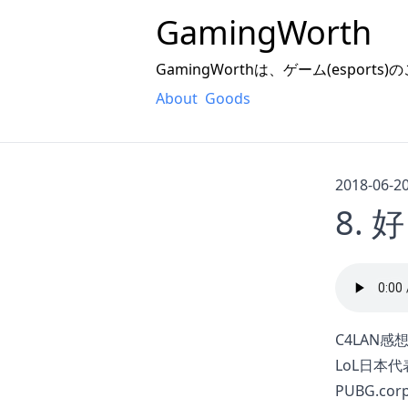
GamingWorth
GamingWorthは、ゲーム(espor
About
Goods
2018-06-2
8.
C4LAN
感
LoL日本代
PUBG.corp