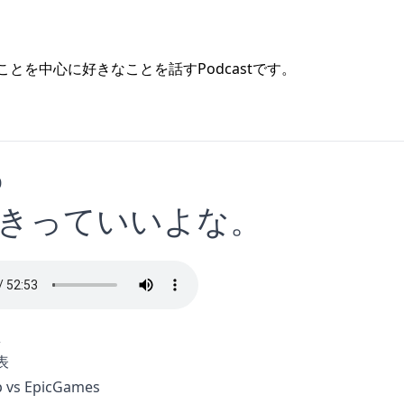
ts)のことを中心に好きなことを話すPodcastです。
0
 好きっていいよな。
想
表
 vs EpicGames