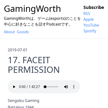
GamingWorth
Subscribe
RSS
GamingWorthは、ゲーム(esports)のことを
Apple
中心に好きなことを話すPodcastです。
YouTube
Spotify
About
Goods
2019-07-01
17. FACEIT
PERMISSION
Sengoku Gaming
Battalion 1944