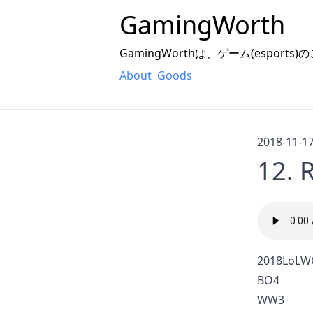
GamingWorth
GamingWorthは、ゲーム(espor
About
Goods
2018-11-1
12. 
2018LoLW
BO4
WW3